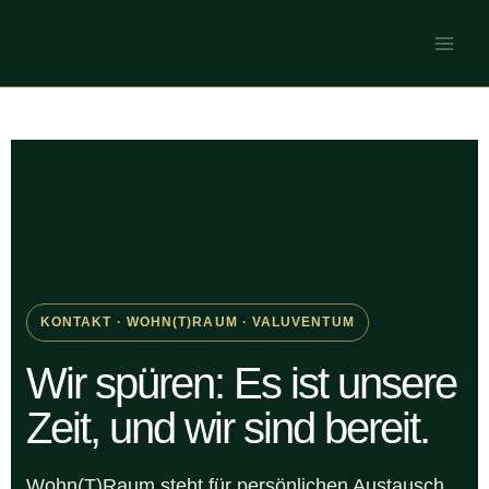
Zum
Main
Inhalt
Men
springen
KONTAKT · WOHN(T)RAUM · VALUVENTUM
Wir spüren: Es ist unsere
Zeit, und wir sind bereit.
Wohn(T)Raum steht für persönlichen Austausch,